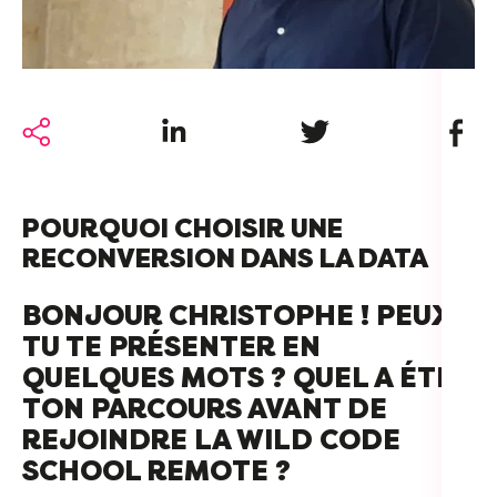
For
For
Alt
Share on LinkedIn
Share on Twitter
Share 
Alt
Alt
Séc
POURQUOI CHOISIR UNE
RECONVERSION DANS LA DATA
Alt
BONJOUR CHRISTOPHE ! PEUX-
Cat
TU TE PRÉSENTER EN
Déc
QUELQUES MOTS ? QUEL A ÉTÉ
TON PARCOURS AVANT DE
REJOINDRE LA WILD CODE
SCHOOL REMOTE ?
For