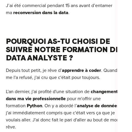
J’ai été commercial pendant 15 ans avant d’entamer
For
ma
reconversion dans la data
.
For
For
POURQUOI AS-TU CHOISI DE
For
SUIVRE NOTRE FORMATION DE
DATA ANALYSTE ?
Alt
Eco
Depuis tout petit, je rêve d’
apprendre à coder
. Quand on
Alt
me l'a refusé, j'ai cru que c'était pour toujours.
Cou
L'an dernier, j'ai profité d'une situation de
changement
dans ma vie professionnelle
pour m'offrir une
Ini
formation
Python
. On y a abordé l’
analyse de données
,
j'ai immédiatement compris que c'était vers ça que je
Cat
voulais aller. J'ai donc fait le pari d'aller au bout de mon
rêve.
Déc