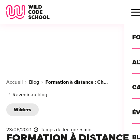
Wild Code School Header Logo
B
F
A
For
Accueil
Blog
Formation à distance : Christophe nous partage son expérience
C
GU
For
Revenir au blog
?
For
Wilders
Déc
É
For
vou
CA
de 
23/06/2021
Temps de lecture 5 min
Étu
Alt
FORMATION À DISTANCE
B
T
con