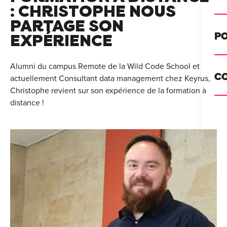
Alt
: CHRISTOPHE NOUS
PARTAGE SON
Cou
PO
EXPÉRIENCE
Ini
Se 
Alumni du campus Remote de la Wild Code School et
Init
C
actuellement Consultant data management chez Keyrus,
Rec
Christophe revient sur son expérience de la formation à
Cat
distance !
Bo
Déc
Lyo
Ren
Nan
Ate
Lill
For
AT
Par
For
Tou
For