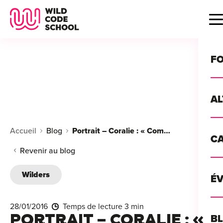
Wild Code School Header Logo
B
F
A
For
Accueil
Blog
Portrait – Coralie : « Comment j'ai trouvé mon stage dans le développement web »
C
GU
For
Revenir au blog
?
For
Wilders
Déc
É
For
vou
CA
de 
28/01/2016
Temps de lecture 3 min
Étu
Alt
PORTRAIT – CORALIE : «
B
T
con