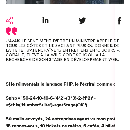
For
For
Share on LinkedIn
Share on Twitter
Share 
Alt
Alt
J'AVAIS LE SENTIMENT D'ÊTRE UN MINISTRE APPELÉ DE
TOUS LES CÔTÉS ET NE SACHANT PLUS OÙ DONNER DE
LA TÊTE : J'AI ENCHAÎNÉ 16 ENTRETIENS EN 10 JOURS »,
Alt
CORALIE, ÉLÈVE À LA WILD CODE SCHOOL, À LA
Séc
RECHERCHE DE SON STAGE EN DÉVELOPPEMENT WEB.
Alt
Cat
Si je réinventais le langage PHP, je l'écrirai comme ceci :
Déc
$php = '50-24-18-10-6-(4*2)-(3*3)-2-(1*2)' -
>$this(‘NumberSuite')->getStage(OK !)
50 mails envoyés, 24 entreprises ayant vu mon profil,
18 rendez-vous, 10 tickets de métro, 6 cafés, 4 billets
For