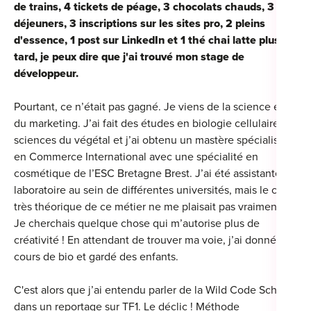
de trains, 4 tickets de péage, 3 chocolats chauds, 3
For
déjeuners, 3 inscriptions sur les sites pro, 2 pleins
d'essence, 1 post sur LinkedIn et 1 thé chai latte plus
For
tard, je peux dire que j'ai trouvé mon stage de
développeur.
For
Pourtant, ce n’était pas gagné. Je viens de la science et
For
du marketing. J’ai fait des études en biologie cellulaire et
Alt
sciences du végétal et j’ai obtenu un mastère spécialisé
Eco
en Commerce International avec une spécialité en
cosmétique de l’ESC Bretagne Brest. J’ai été assistante de
Alt
laboratoire au sein de différentes universités, mais le côté
très théorique de ce métier ne me plaisait pas vraiment.
Cou
Je cherchais quelque chose qui m’autorise plus de
créativité ! En attendant de trouver ma voie, j’ai donné des
Ini
cours de bio et gardé des enfants.
Cat
C'est alors que j’ai entendu parler de la Wild Code School,
Déc
dans un reportage sur TF1. Le déclic ! Méthode