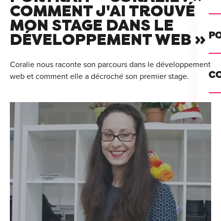
Alt
COMMENT J'AI TROUVÉ
MON STAGE DANS LE
Cou
PO
DÉVELOPPEMENT WEB »
Ini
Se 
Coralie nous raconte son parcours dans le développement
Init
C
web et comment elle a décroché son premier stage.
Rec
Cat
Bo
Déc
Lyo
Ren
Nan
Ate
Lill
For
AT
Par
For
Tou
For