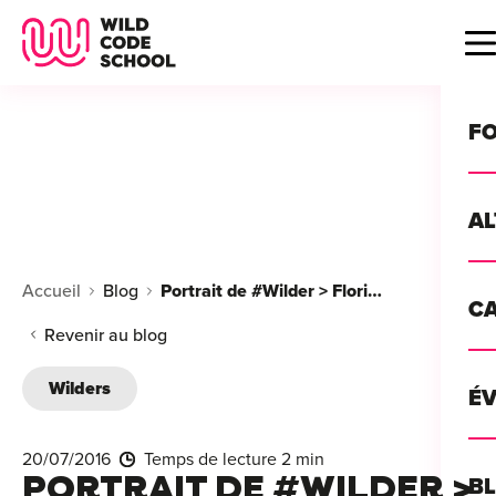
Wild Code School Header Logo
B
F
A
For
Accueil
Blog
Portrait de #Wilder > Florian
C
GU
For
Revenir au blog
?
For
Wilders
Déc
É
For
vou
CA
de 
20/07/2016
Temps de lecture 2 min
Étu
Alt
PORTRAIT DE #WILDER >
B
T
con