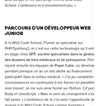
School. L’ambiance m’a énormément plu. »
For
For
For
PARCOURS D’UN DÉVELOPPEUR WEB
JUNIOR
For
A la Wild Code School, Florian se spécialise sur
Alt
PHP/Symfony2, et c’est sur cette technologie qu’il entre
Eco
en stage chez
GFP, société spécialisée dans la gestion
des dossiers de frais médicaux et de prévoyance
. Florian
Alt
rejoint ensuite les équipes de
Popsi Cube
, où développe
pendant presque un an un site dédié au financement
Cou
participatif dans le milieu médical.
« J’ai pu compléter mes
connaissances en continuant à me former en parallèle de
Ini
mon travail. Je me suis ainsi formé sur Python, C# puis sur
Ruby et JavaScript. »
Mais le vent du changement s’est
Cat
fait sentir.
« L’ambiance de la J’ai saisi l’opportunité de
Déc
revenir à la Wild Code School comme formateur