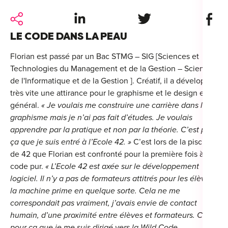
For
Share on LinkedIn
Share on Twitter
Share 
For
LE CODE DANS LA PEAU
Alt
Florian est passé par un Bac STMG – SIG [Sciences et
Technologies du Management et de la Gestion – Sciences
Alt
de l'Informatique et de la Gestion ]. Créatif, il a développé
Alt
très vite une attirance pour le graphisme et le design en
Séc
général.
« Je voulais me construire une carrière dans le
graphisme mais je n’ai pas fait d’études. Je voulais
Alt
apprendre par la pratique et non par la théorie. C’est pour
ça que je suis entré à l’Ecole 42. »
C’est lors de la piscine
Cat
de 42 que Florian est confronté pour la première fois à du
code pur.
« L’Ecole 42 est axée sur le développement
Déc
logiciel. Il n’y a pas de formateurs attitrés pour les élèves,
la machine prime en quelque sorte. Cela ne me
correspondait pas vraiment, j’avais envie de contact
humain, d’une proximité entre élèves et formateurs. C’est
For
pour ça que je me suis dirigé vers la Wild Code