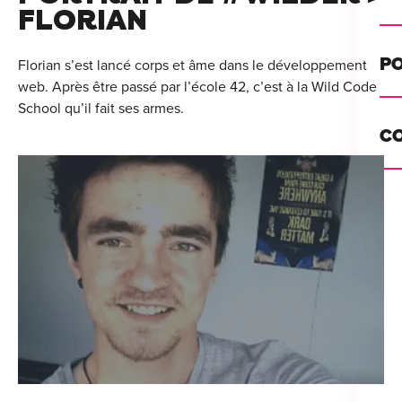
Alt
FLORIAN
Cou
PO
Florian s’est lancé corps et âme dans le développement
web. Après être passé par l’école 42, c’est à la Wild Code
Ini
School qu’il fait ses armes.
Se 
Init
C
Rec
Cat
Bo
Déc
Lyo
Ren
Nan
Ate
Lill
For
AT
Par
For
Tou
For