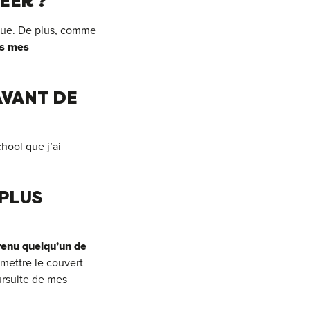
EER ?
ndue. De plus, comme
ns mes
AVANT DE
hool que j’ai
 PLUS
venu quelqu’un de
emettre le couvert
ursuite de mes