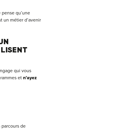
e pense qu’une
t un métier d’avenir
 UN
 LISENT
langage qui vous
ogrammes et
n’ayez
s parcours de