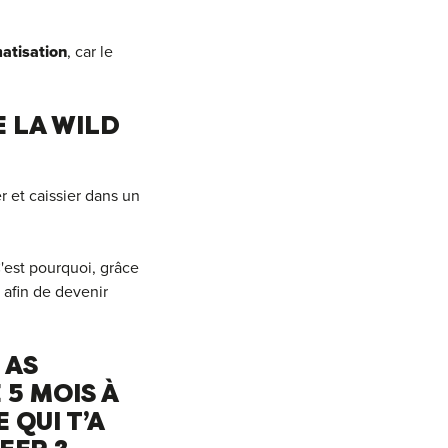
atisation
, car le
E LA WILD
er et caissier dans un
C'est pourquoi, grâce
afin de devenir
 AS
5 MOIS À
 QUI T’A