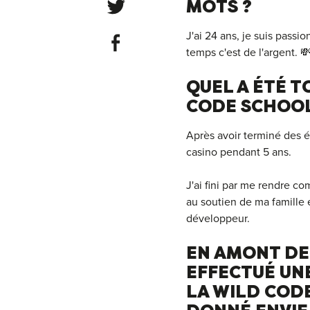
Share on Twitter
MOTS ?
J'ai 24 ans, je suis passio
Share on Facebook
temps c'est de l'argent. 
QUEL A ÉTÉ T
CODE SCHOOL
Après avoir terminé des 
casino pendant 5 ans.
J'ai fini par me rendre co
au soutien de ma famille 
développeur.
EN AMONT DE 
EFFECTUÉ UNE
LA WILD CODE