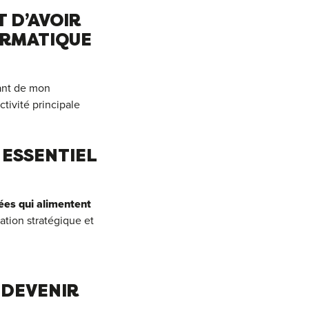
T D’AVOIR
ORMATIQUE
dant de mon
tivité principale
 ESSENTIEL
ées qui alimentent
isation stratégique et
 DEVENIR