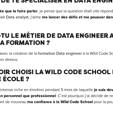
DE TE SPÉCIALISER EN DATA ENGIN
ée que la faire parler
, je pense que la question était vite répo
ion Data analyst
, j'aime
me lancer des défis et me pousser da
TU LE MÉTIER DE DATA ENGINEER 
LA FORMATION ?
vec la création de la
formation Data engineer
à la Wild Code Sc
er dessus.
OIR CHOISI LA WILD CODE SCHOOL
 ÉCOLE ?
 intense riche en émotion pendant 5 mois de laquelle
je suis de
lan personnel que professionnel
. C’est pourquoi j’ai décidé de r
ant de nouveau
ma confiance à la Wild Code School
pour la po